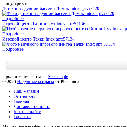
Популярные
Детский надувной бассейн Домик Intex арт:57429
Подробнее
Игровой центр Винни Пух Intex арт:57136
Подробнее
Игровой центр Тачки Intex арт:57134
Подробнее
Продвижение сайта —
SeoTemple
© 2026
Надувные матрасы
от Piter-Intex.
Наш магазин
Оптовикам
Главная
Доставка и Оплата
Как нас найти
Гарантия
Мы используем файлы cookie, разработанные нашими специалис