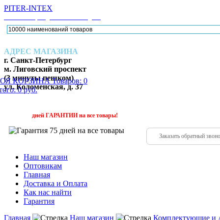
PITER-INTEX
Каталог товаров для активного отдыха
АДРЕС МАГАЗИНА
г. Санкт-Петербург
м. Лиговский проспект
(3 минуты пешком)
ОЯ КОРЗИНА
Товаров: 0
ул. Коломенская, д. 37
ого: 0 руб.
224-88
(952)
дней
ГАРАНТИИ
на все товары!
Заказать обратный звон
Наш магазин
Оптовикам
Главная
Доставка и Оплата
Как нас найти
Гарантия
Главная
Наш магазин
Комплектующие и 