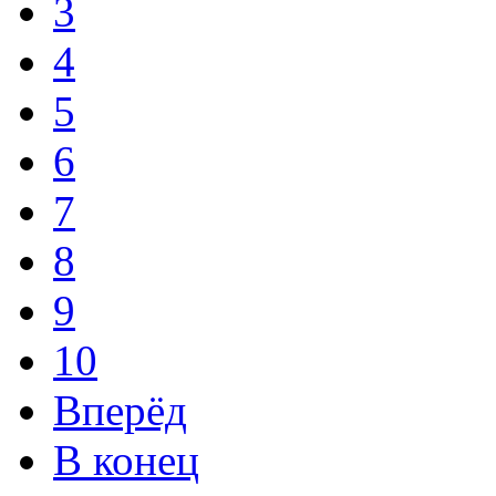
3
4
5
6
7
8
9
10
Вперёд
В конец