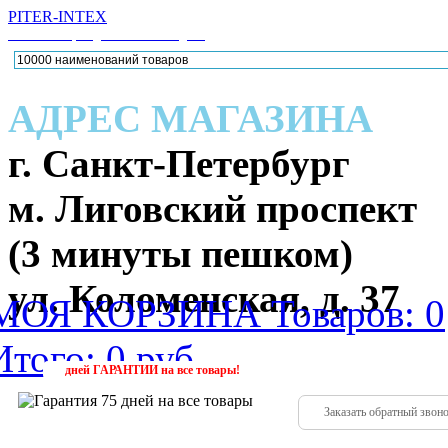
PITER-INTEX
Каталог товаров для активного отдыха
АДРЕС МАГАЗИНА
г. Санкт-Петербург
м. Лиговский проспект
(3 минуты пешком)
ул. Коломенская, д. 37
МОЯ КОРЗИНА
Товаров: 0
Итого: 0 руб.
224-88
(952)
дней
ГАРАНТИИ
на все товары!
Заказать обратный звон