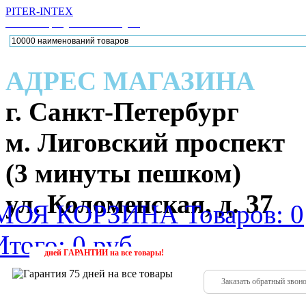
PITER-INTEX
Каталог товаров для активного отдыха
АДРЕС МАГАЗИНА
г. Санкт-Петербург
м. Лиговский проспект
(3 минуты пешком)
ул. Коломенская, д. 37
МОЯ КОРЗИНА
Товаров: 0
Итого: 0 руб.
224-88
(952)
дней
ГАРАНТИИ
на все товары!
Заказать обратный звон