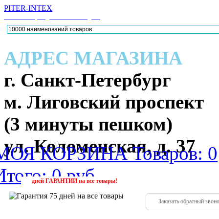
PITER-INTEX
Каталог товаров для активного отдыха
АДРЕС МАГАЗИНА
г. Санкт-Петербург
м. Лиговский проспект
(3 минуты пешком)
ул. Коломенская, д. 37
МОЯ КОРЗИНА
Товаров: 0
Итого: 0 руб.
224-88
(952)
дней
ГАРАНТИИ
на все товары!
Заказать обратный звон