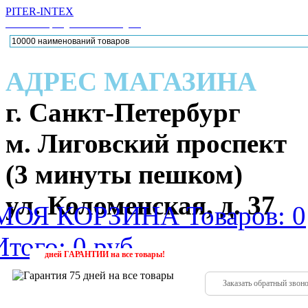
PITER-INTEX
Каталог товаров для активного отдыха
АДРЕС МАГАЗИНА
г. Санкт-Петербург
м. Лиговский проспект
(3 минуты пешком)
ул. Коломенская, д. 37
МОЯ КОРЗИНА
Товаров: 0
Итого: 0 руб.
224-88
(952)
дней
ГАРАНТИИ
на все товары!
Заказать обратный звон