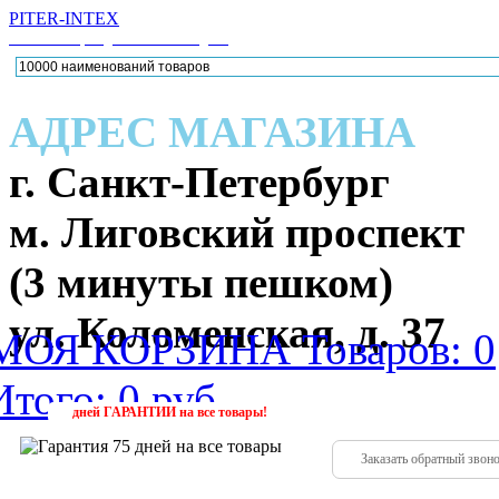
PITER-INTEX
Каталог товаров для активного отдыха
АДРЕС МАГАЗИНА
г. Санкт-Петербург
м. Лиговский проспект
(3 минуты пешком)
ул. Коломенская, д. 37
МОЯ КОРЗИНА
Товаров: 0
Итого: 0 руб.
224-88
(952)
дней
ГАРАНТИИ
на все товары!
Заказать обратный звон