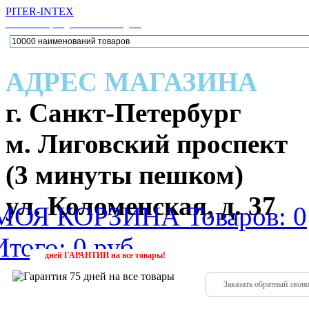
PITER-INTEX
Каталог товаров для активного отдыха
АДРЕС МАГАЗИНА
г. Санкт-Петербург
м. Лиговский проспект
(3 минуты пешком)
ул. Коломенская, д. 37
МОЯ КОРЗИНА
Товаров: 0
Итого: 0 руб.
224-88
(952)
дней
ГАРАНТИИ
на все товары!
Заказать обратный звон