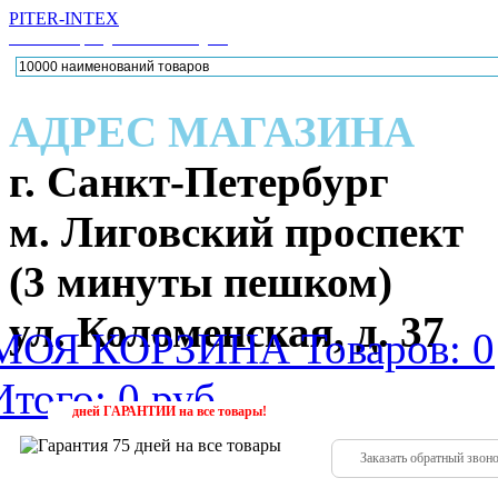
PITER-INTEX
Каталог товаров для активного отдыха
АДРЕС МАГАЗИНА
г. Санкт-Петербург
м. Лиговский проспект
(3 минуты пешком)
ул. Коломенская, д. 37
МОЯ КОРЗИНА
Товаров: 0
Итого: 0 руб.
224-88
(952)
дней
ГАРАНТИИ
на все товары!
Заказать обратный звон