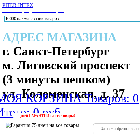
PITER-INTEX
Каталог товаров для активного отдыха
АДРЕС МАГАЗИНА
г. Санкт-Петербург
м. Лиговский проспект
(3 минуты пешком)
ул. Коломенская, д. 37
МОЯ КОРЗИНА
Товаров: 0
Итого: 0 руб.
224-88
(952)
дней
ГАРАНТИИ
на все товары!
Заказать обратный звон