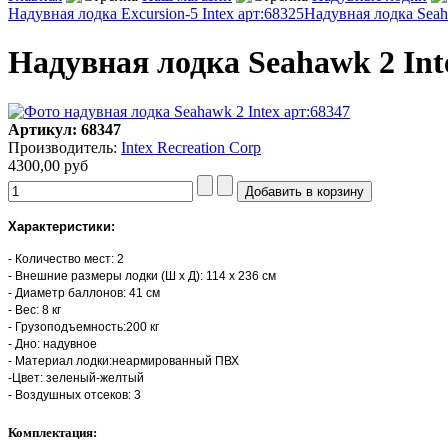
Надувная лодка Excursion-5 Intex арт:68325
Надувная лодка Seah
Надувная лодка Seahawk 2 Int
Артикул: 68347
Производитель:
Intex Recreation Corp
4300,00 руб
Характеристики:
- Количество мест: 2
- Внешние размеры лодки (Ш х Д): 114 х 236 см
- Диаметр баллонов: 41 см
- Вес: 8 кг
- Грузоподъемность:200 кг
- Дно: надувное
- Материал лодки:неармированный ПВХ
-Цвет: зеленый-желтый
- Воздушных отсеков: 3
Комплектация: