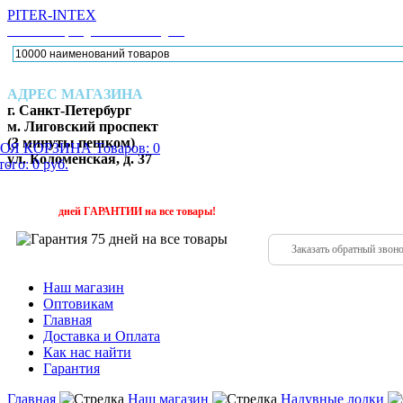
PITER-INTEX
Каталог товаров для активного отдыха
АДРЕС МАГАЗИНА
г. Санкт-Петербург
м. Лиговский проспект
(3 минуты пешком)
ОЯ КОРЗИНА
Товаров: 0
ул. Коломенская, д. 37
ого: 0 руб.
224-88
(952)
дней
ГАРАНТИИ
на все товары!
Заказать обратный звон
Наш магазин
Оптовикам
Главная
Доставка и Оплата
Как нас найти
Гарантия
Главная
Наш магазин
Надувные лодки