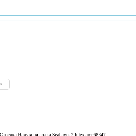
-03
ок
Надувная лодка Seahawk 2 Intex арт:68347