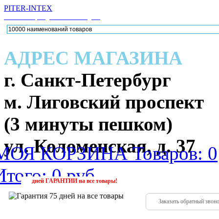
PITER-INTEX
Каталог товаров для активного отдыха
АДРЕС МАГАЗИНА
г. Санкт-Петербург
м. Лиговский проспект
(3 минуты пешком)
ул. Коломенская, д. 37
МОЯ КОРЗИНА
Товаров: 0
Итого: 0 руб.
224-88
(952)
дней
ГАРАНТИИ
на все товары!
Заказать обратный звон